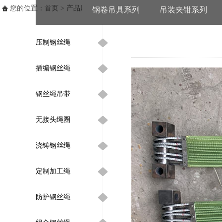
您的位置：
首页
>
产品展示
>
钢丝绳类系列
> 钢丝绳吊带
钢卷吊具系列
吊装夹钳系列
压制钢丝绳
插编钢丝绳
钢丝绳吊带
无接头绳圈
浇铸钢丝绳
定制加工绳
防护钢丝绳