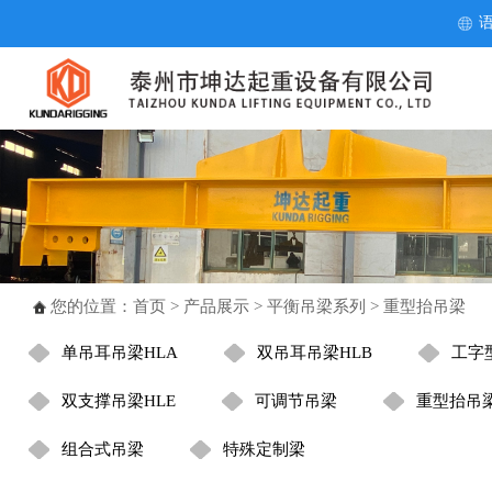
您的位置：
首页
>
产品展示
>
平衡吊梁系列
> 重型抬吊梁
单吊耳吊梁HLA
双吊耳吊梁HLB
工字
双支撑吊梁HLE
可调节吊梁
重型抬吊
组合式吊梁
特殊定制梁