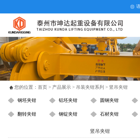
您的位置：
首页
>
产品展示
>
吊装夹钳系列
> 竖吊夹钳
钢坯夹钳
铝坯夹钳
圆钢夹钳
翻转夹钳
钢锭夹钳
石材夹钳
竖吊夹钳